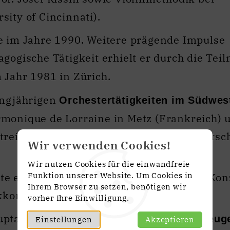
ity of Cincinnati).
e im Jahre 1990. Weitere prägende Impulse
agogische Tätigkeit erhielt er durch die Te
 Jahr 1981 in Zürich.
angjährigen
Orchestertätigkeiten im Südwe
monique de Lorraine in Metz (Frankreich) u
rtreisen und Rundfunkaufnahmen in Deutschl
Wir verwenden Cookies!
Wir nutzen Cookies für die einwandfreie
e er die Position des stellvertretenden Ko
Funktion unserer Website. Um Cookies in
Ihrem Browser zu setzen, benötigen wir
korps der Bundeswehr inne.
vorher Ihre Einwilligung.
ptamtlicher Funktion die
Leitung der neug
Einstellungen
Akzeptieren