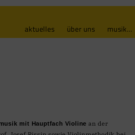
aktuelles
über uns
musik...
an der
musik mit Hauptfach Violine
f. Josef Rissin sowie Violinmethodik bei