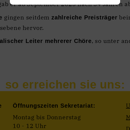
r gab er ab September 2025 nach 34 Jahren a
gingen seitdem
bei
e
zahlreiche Preisträger
sebene hervor.
, so unter a
alischer Leiter mehrerer Chöre
U
e
Öffnungszeiten Sekretariat:
Montag bis Donnerstag
M
10 - 12 Uhr
D