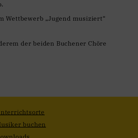
b.
m Wettbewerb „Jugend musiziert“
nderem der beiden Buchener Chöre
nterrichtsorte
usiker buchen
ownloads