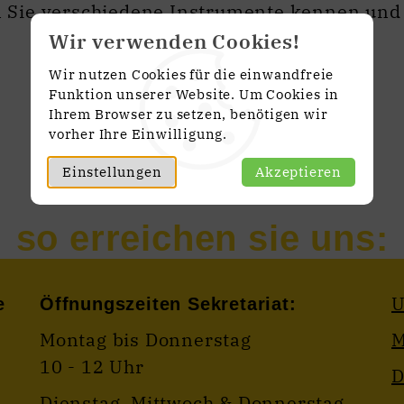
n Sie verschiedene Instrumente kennen und
Wir verwenden Cookies!
Wir nutzen Cookies für die einwandfreie
Funktion unserer Website. Um Cookies in
Ihrem Browser zu setzen, benötigen wir
vorher Ihre Einwilligung.
Keine Einträge vorhanden.
Einstellungen
Akzeptieren
U
e
Öffnungszeiten Sekretariat:
Montag bis Donnerstag
M
10 - 12 Uhr
D
Dienstag, Mittwoch & Donnerstag