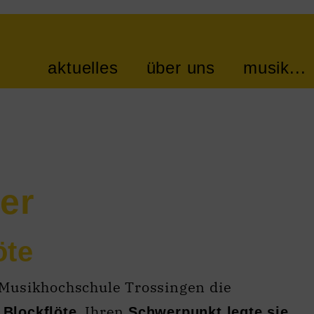
aktuelles
über uns
musik...
er
öte
 Musikhochschule Trossingen die
. Ihren
 Blockflöte
Schwerpunkt legte sie