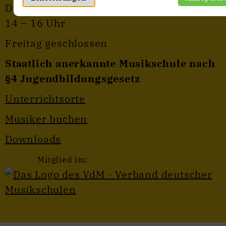
Dienstag, Mittwoch & Donnerstag
14 – 16 Uhr
Freitag geschlossen
Staatlich anerkannte Musikschule nach
§4 Jugendbildungsgesetz
Unterrichtsorte
Musiker buchen
Downloads
Mitglied im: