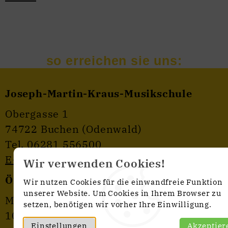
Joseph-Martin-Kraus-Musikschule
Obergasse 1
74722 Buchen (Odenwald)
Tel. 06281 556500
E-Mail
Wir verwenden Cookies!
Öffnungszeiten Sekretariat:
Wir nutzen Cookies für die einwandfreie Funktion
unserer Website. Um Cookies in Ihrem Browser zu
Montag bis Donnerstag
setzen, benötigen wir vorher Ihre Einwilligung.
10 - 12 Uhr
Einstellungen
Akzeptier